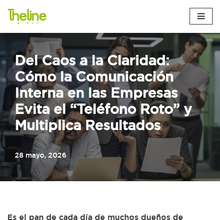
Saltar
al
contenido
Del Caos a la Claridad:
Cómo la Comunicación
Interna en las Empresas
Evita el “Teléfono Roto” y
Multiplica Resultados
28 mayo, 2026
Es el pan de cada día de muchos dueños de